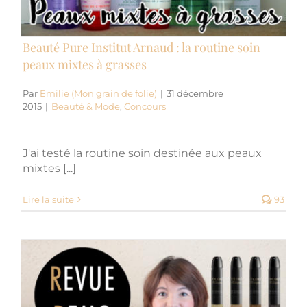
Beauté Pure Institut Arnaud : la routine soin
peaux mixtes à grasses
Par
Emilie (Mon grain de folie)
|
31 décembre
2015
|
Beauté & Mode
,
Concours
J'ai testé la routine soin destinée aux peaux
mixtes [...]
Lire la suite
93