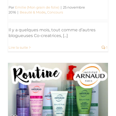
Par
Emilie (Mon grain de folie)
|
25 novembre
2016
|
Beauté & Mode
,
Concours
Il y a quelques mois, tout comme d’autres
blogueuses Co-creatrices, [...]
Lire la suite
1