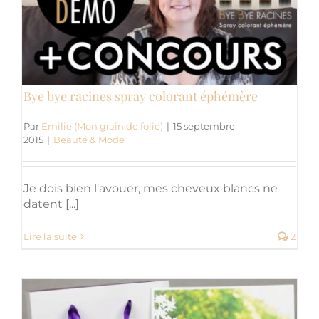
Bye bye racines spray colorant éphémère
Par
Emilie (Mon grain de folie)
|
15 septembre
2015
|
Beauté & Mode
Je dois bien l'avouer, mes cheveux blancs ne
datent [...]
Lire la suite
2